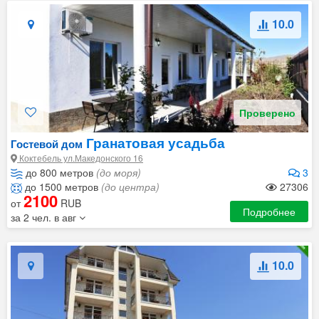
10.0
Проверено
1
/
4
Гранатовая усадьба
Гостевой дом
Коктебель ул.Македонского 16
до 800 метров
(до моря)
3
до 1500 метров
(до центра)
27306
2100
от
RUB
Подробнее
за 2 чел. в авг
10.0