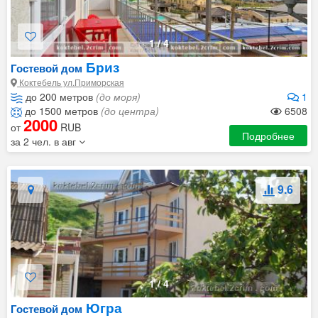
1
/
4
Бриз
Гостевой дом
Коктебель ул.Приморская
до 200 метров
(до моря)
1
до 1500 метров
(до центра)
6508
2000
от
RUB
Подробнее
за 2 чел. в авг
9.6
1
/
4
Югра
Гостевой дом