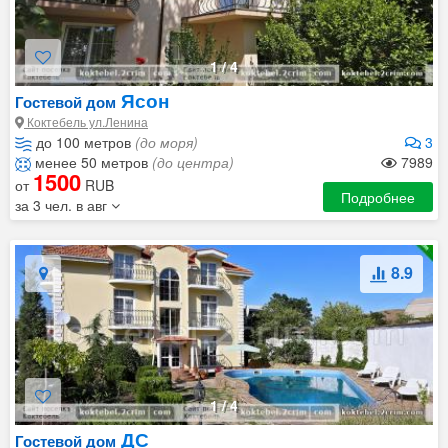
1
/
4
Ясон
Гостевой дом
Коктебель ул.Ленина
до 100 метров
(до моря)
3
менее 50 метров
(до центра)
7989
1500
от
RUB
Подробнее
за 3 чел. в авг
8.9
1
/
4
ДС
Гостевой дом