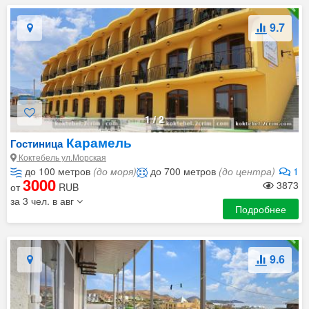
9.7
1
/
2
Карамель
Гостиница
Коктебель ул.Морская
до 100 метров
(до моря)
до 700 метров
(до центра)
1
3000
3873
от
RUB
за 3 чел. в авг
Подробнее
9.6