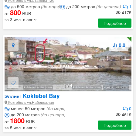
Коктебель ул.Cтамова 12б
до 500 метров
(до моря)
до 200 метров
(до центра)
1
800
4175
от
RUB
за 3 чел. в авг
Подробнее
0.0
1
/
4
Koktebel Bay
Эллинг
Коктебель ул.Набережная
менее 50 метров
(до моря)
0
до 200 метров
(до центра)
4619
1800
от
RUB
Подробнее
за 5 чел. в авг