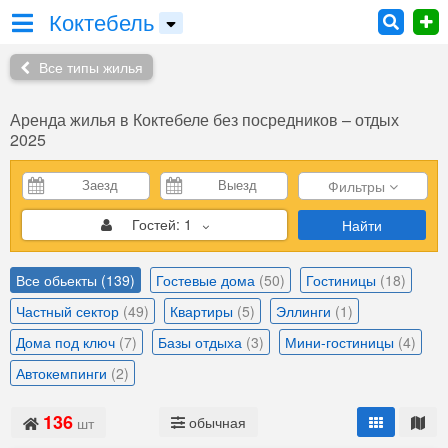
Коктебель
Все типы жилья
Аренда жилья в Коктебеле без посредников – отдых
2025
Фильтры
Гостей:
1
Найти
Все обьекты
(139)
Гостевые дома
(50)
Гостиницы
(18)
Частный сектор
(49)
Квартиры
(5)
Эллинги
(1)
Дома под ключ
(7)
Базы отдыха
(3)
Мини-гостиницы
(4)
Автокемпинги
(2)
136
обычная
шт