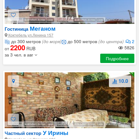
1
/
4
Меганом
Гостиница
Коктебель ул.Ленина 157
до 300 метров
(до моря)
до 500 метров
(до центра)
2
2200
5826
от
RUB
за 3 чел. в авг
Подробнее
10.0
1
/
4
У Ирины
Частный сектор