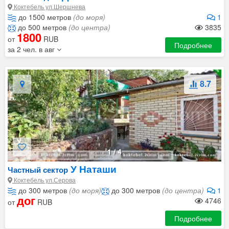
Коктебель ул.Шершнева
до 1500 метров
(до моря)
1
до 500 метров
(до центра)
3835
1800
от
RUB
Подробнее
за 2 чел. в авг
8.7
1
/
4
У Наташи
Частный сектор
Коктебель ул.Серова
до 300 метров
(до моря)
до 300 метров
(до центра)
1
дог
4746
от
RUB
Подробнее