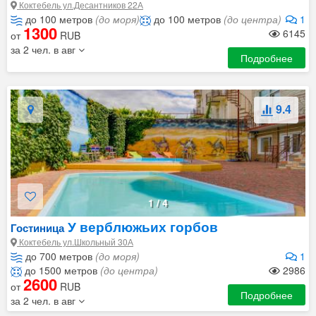
Коктебель ул.Десантников 22А
до 100 метров
(до моря)
до 100 метров
(до центра)
1
1300
6145
от
RUB
за 2 чел. в авг
Подробнее
9.4
1
/
4
У верблюжьих горбов
Гостиница
Коктебель ул.Школьный 30А
до 700 метров
(до моря)
1
до 1500 метров
(до центра)
2986
2600
от
RUB
Подробнее
за 2 чел. в авг