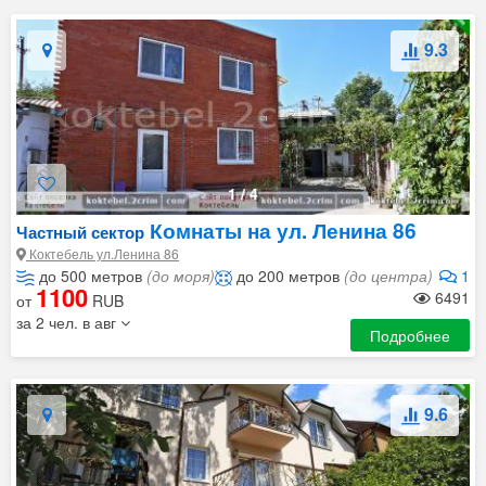
9.3
1
/
4
Комнаты на ул. Ленина 86
Частный сектор
Коктебель ул.Ленина 86
до 500 метров
(до моря)
до 200 метров
(до центра)
1
1100
6491
от
RUB
за 2 чел. в авг
Подробнее
9.6