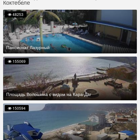
Коктебеле
48253
Пансионат Лазурный
155069
Площадь Волошина с видом на Кара-Даг
150594