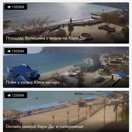
155069
Площадь Волошина с видом на Кара-Даг
150594
Пляж у холма Юнге онлайн
125699
Онлайн камера Кара-Даг и набережная