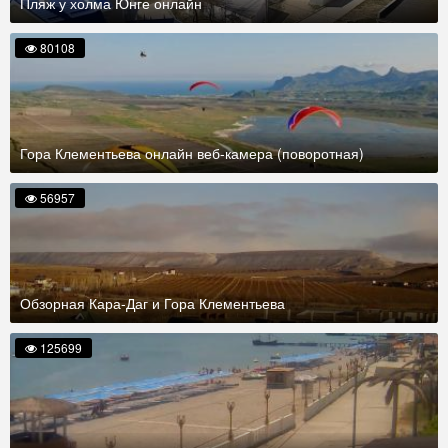
Пляж у холма Юнге онлайн
80108
Гора Клементьева онлайн веб-камера (поворотная)
56957
Обзорная Кара-Даг и Гора Клементьева
125699