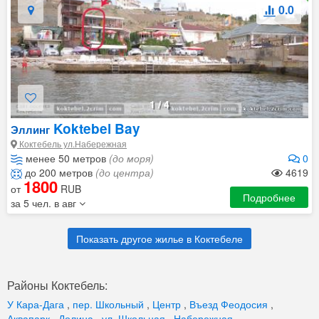
0.0
1
/
4
Koktebel Bay
Эллинг
Коктебель ул.Набережная
менее 50 метров
(до моря)
0
до 200 метров
(до центра)
4619
1800
от
RUB
Подробнее
за 5 чел. в авг
Показать другое жилье в Коктебеле
Районы Коктебель:
У Кара-Дага
,
пер. Школьный
,
Центр
,
Въезд Феодосия
,
Аквапарк
,
Долина
,
ул. Школьная
,
Набережная
,