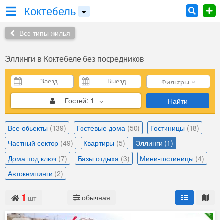
Коктебель
Все типы жилья
Эллинги в Коктебеле без посредников
Фильтры
Гостей:
1
Найти
Все обьекты
(139)
Гостевые дома
(50)
Гостиницы
(18)
Частный сектор
(49)
Квартиры
(5)
Эллинги
(1)
Дома под ключ
(7)
Базы отдыха
(3)
Мини-гостиницы
(4)
Автокемпинги
(2)
1
обычная
шт